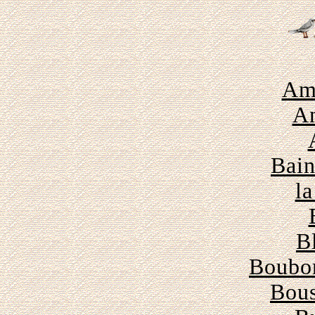
Amb
A
Bain
la
B
Boubon
Bous