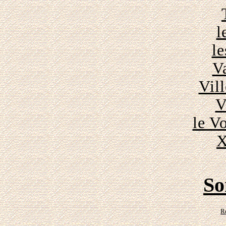
l
le
V
Vill
V
le V
X
So
R