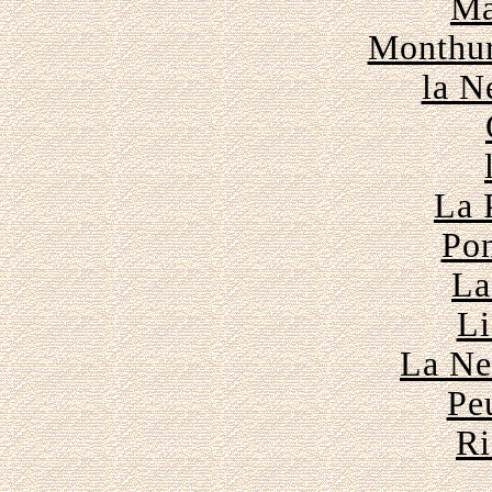
Ma
Monthur
la N
La 
Pon
La
Li
La Ne
Pe
Ri