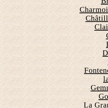
Br
Charmois
Châtil
Clai
D
Fonten
l
Gemm
Go
La Gra