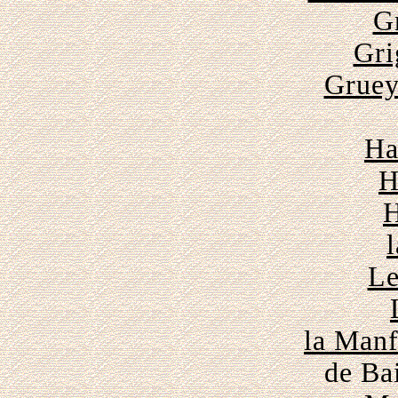
G
Gri
Gruey
Ha
H
H
Le
la Manf
de Ba