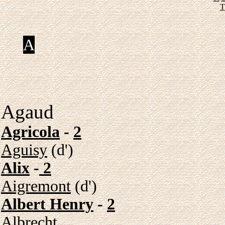
T
A
Agaud
Agricola
-
2
Aguisy
(d')
Alix
-
2
Aigremont
(d')
Albert Henry
-
2
Albrecht