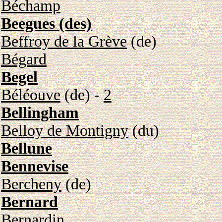
Béchamp
Beegues (des)
Beffroy de la Grève
(de)
Bégard
Begel
Béléouve
(de) -
2
Bellingham
Belloy de Montigny
(du)
Bellune
Bennevise
Bercheny
(de)
Bernard
Bernardin