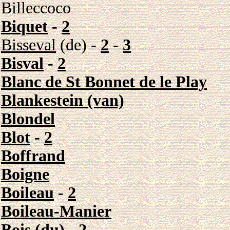
Billeccoco
Biquet
-
2
Bisseval
(de) -
2
-
3
Bisval
-
2
Blanc de St Bonnet de le Play
Blankestein (van)
Blondel
Blot
-
2
Boffrand
Boigne
Boileau
-
2
Boileau-Manier
Bois
(du) -
2