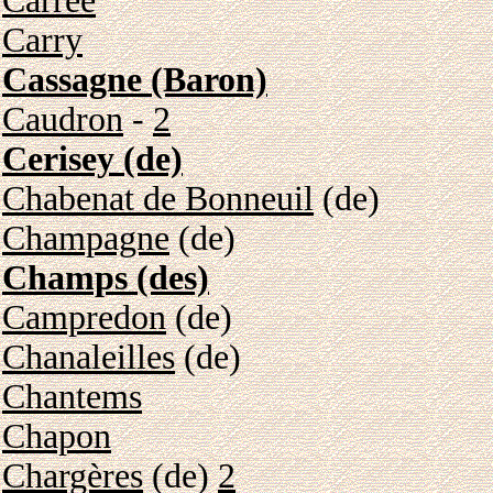
Carrée
Carry
Cassagne (Baron)
Caudron
-
2
Cerisey (de)
Chabenat de Bonneuil
(de)
Champagne
(de)
Champs (des)
Campredon
(de)
Chanaleilles
(de)
Chantems
Chapon
Chargères
(de)
2