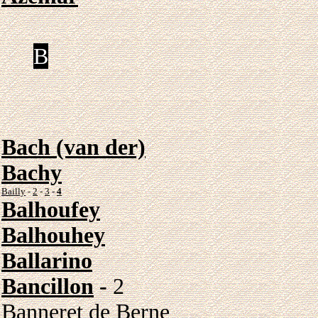
B
Bach (van der)
Bachy
Bailly
-
2
-
3
-
4
Balhoufey
Balhouhey
Ballarino
Bancillon
-
2
Banneret de Berne