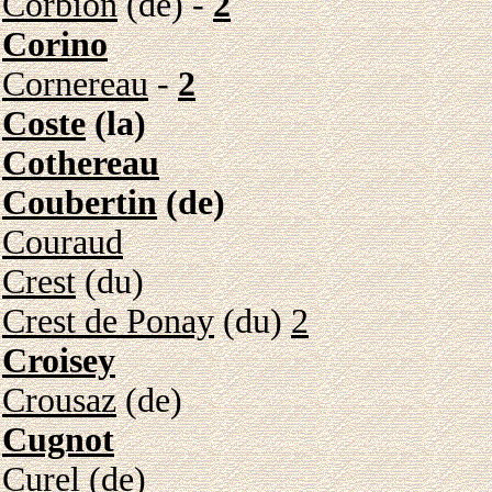
Corbion
(de) -
2
Corino
Cornereau
-
2
Coste
(la)
Cothereau
Coubertin
(de)
Couraud
Crest
(du)
Crest de Ponay
(du)
2
Croisey
Crousaz
(de)
Cugnot
Curel
(de)