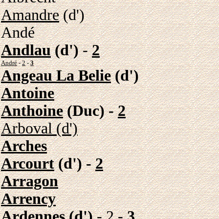
Amandre
(d')
Andé
Andlau
(d')
-
2
André
-
2
-
3
Angeau La Belie
(d')
Antoine
Anthoine
(Duc) -
2
Arboval (d')
Arches
Arcourt
(d') -
2
Arragon
Arrency
Ardennes
(d')
-
2
-
3