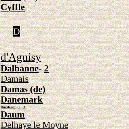
Cyffle
D
d'Aguisy
Dalbanne
-
2
Damais
Damas (de)
Danemark
Dardenet
-
2
-
3
Daum
Delhaye le Moyne