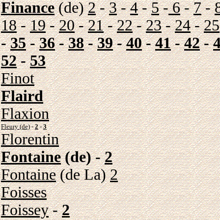
Finance
(de)
2
-
3
-
4
-
5
-
6
-
7
-
18
-
19
-
20
-
21
-
22
-
23
-
24
-
25
-
35
-
36
-
38
-
39
-
40
-
41
-
42
-
52
-
53
Finot
Flaird
Flaxion
Fleury (de)
-
2
-
3
Florentin
Fontaine
(de) -
2
Fontaine
(de La)
2
Foisses
Foissey
-
2