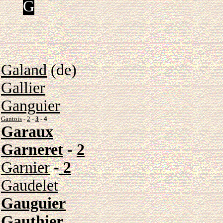
G
Galand
(de)
Gallier
Ganguier
Gantois
-
2
-
3
-
4
Garaux
Garneret
-
2
Garnier
-
2
Gaudelet
Gauguier
Gauthier