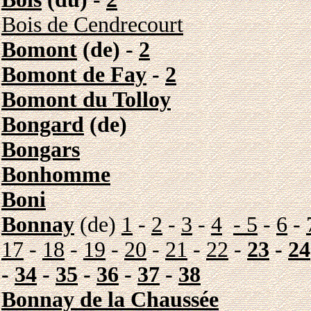
Bois de Cendrecourt
Bomont
(de) -
2
Bomont de Fay
-
2
Bomont du Tolloy
Bongard
(de)
Bongars
Bonhomme
Boni
Bonnay
(de)
1
-
2
-
3
-
4
- 5
-
6
-
17
-
18
-
19
-
20
-
21
-
22
-
23
-
24
-
34
-
35
-
36
-
37
-
38
Bonnay de la Chaussée