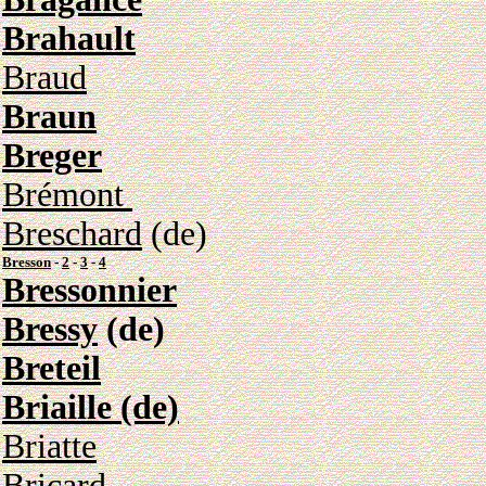
Brahault
Braud
Braun
Breger
Brémont
Breschard
(de)
Bresson
-
2
-
3
-
4
Bressonnier
Bressy
(de)
Breteil
Briaille (de)
Briatte
Bricard