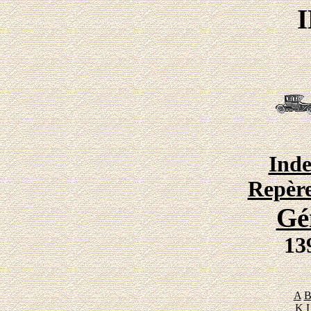
Ind
Repère
Gé
13
A
K