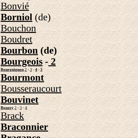
Bonvié
Borniol
(de)
Bouchon
Boudret
Bourbon
(de)
Bourgeois
-
2
Bourguignon
2
-
3
-
4
-
5
Bourmont
Bousseraucourt
Bouvinet
Bouzey
2
-
3
-
4
Brack
Braconnier
Bragance