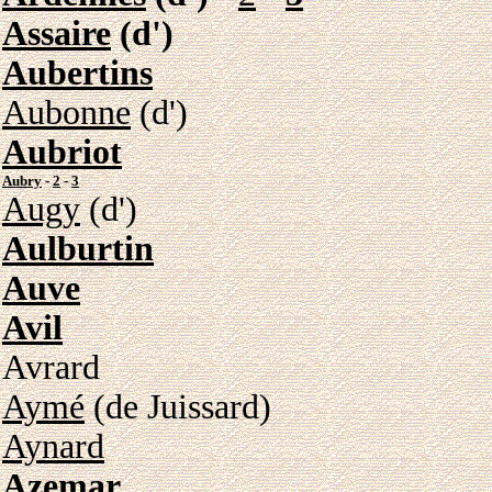
Assaire
(d')
Aubertins
Aubonne
(d')
Aubriot
Aubry
-
2
-
3
Augy
(d')
Aulburtin
Auve
Avil
Avrard
Aymé
(de Juissard)
Aynard
Azemar