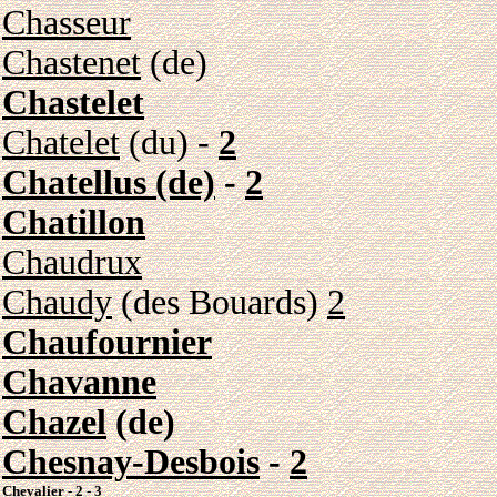
Chasseur
Chastenet
(de)
Chastelet
Chatelet
(du) -
2
Chatellus (de)
-
2
Chatillon
Chaudrux
Chaudy
(des Bouards)
2
Chaufournier
Chavanne
Chazel
(de)
Chesnay-Desbois
-
2
Chevalier
-
2
-
3