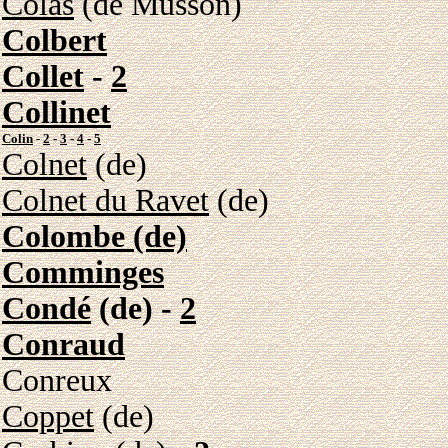
Colas
(de Musson)
Colbert
Collet
-
2
Collinet
Colin
-
2
-
3
-
4
-
5
Colnet
(de)
Colnet du Ravet
(de)
Colombe (de)
Comminges
Condé
(de) -
2
Conraud
Conreux
Coppet
(de)