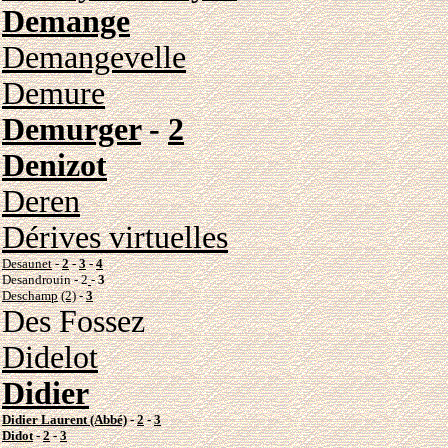
Demange
Demangevelle
Demure
Demurger
-
2
Denizot
Deren
Dérives virtuelles
Desaunet
-
2
-
3
-
4
Desandrouin
-
2
-
3
Deschamp
(2)
-
3
Des Fossez
Didelot
Didier
Didier Laurent (Abbé)
-
2
-
3
Didot
-
2
-
3