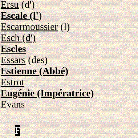
Ersu
(d')
Escale (l'
)
Escarmoussier
(l)
Esch (d')
Escles
Essars
(des)
Estienne (Abbé)
Estrot
Eugénie (Impératrice)
Evans
F