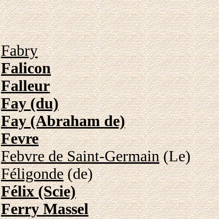
Fabry
Falicon
Falleur
Fay (du)
Fay (Abraham de)
Fevre
Febvre de Saint-Germain
(Le)
Féligonde
(de)
Félix (Scie)
Ferry Massel